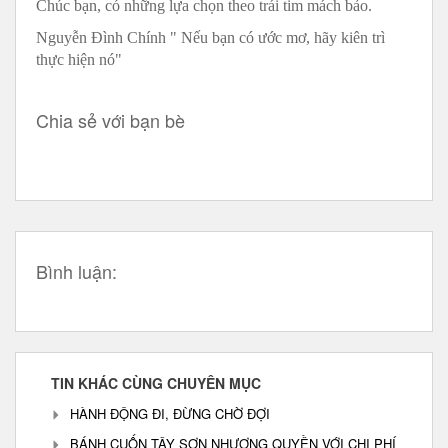
Chúc bạn, có những lựa chọn theo trái tim mách bảo.
Nguyễn Đình Chính " Nếu bạn có ước mơ, hãy kiên trì
thực hiện nó"
Chia sẻ với bạn bè
Bình luận:
TIN KHÁC CÙNG CHUYÊN MỤC
HÀNH ĐỘNG ĐI, ĐỪNG CHỜ ĐỢI
BÁNH CUỐN TÂY SƠN NHƯỢNG QUYỀN VỚI CHI PHÍ