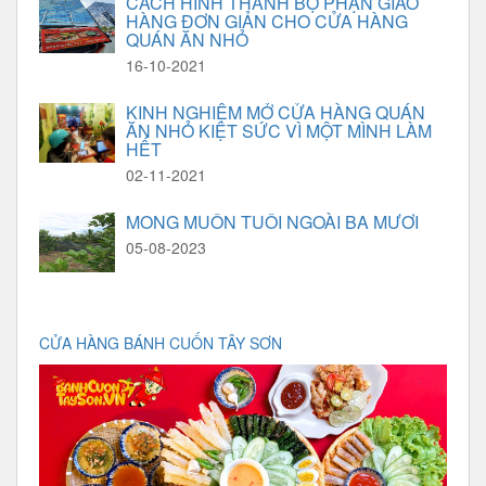
CÁCH HÌNH THÀNH BỘ PHẬN GIAO
HÀNG ĐƠN GIẢN CHO CỬA HÀNG
QUÁN ĂN NHỎ
16-10-2021
KINH NGHIỆM MỞ CỬA HÀNG QUÁN
ĂN NHỎ KIỆT SỨC VÌ MỘT MÌNH LÀM
HẾT
02-11-2021
MONG MUỐN TUỔI NGOÀI BA MƯƠI
05-08-2023
CỬA HÀNG BÁNH CUỐN TÂY SƠN