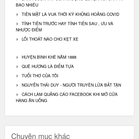
BAO NHIÊU
TIỀN MẶT LÀ VUA THỜI KÝ KHỦNG HOẢNG COVID
TÍNH TIỀN TRƯỚC HAY TÍNH TIỀN SAU , ƯU VÀ
NHƯỢC ĐIỂM
LỐI THOÁT NÀO CHO KẸT XE
HUYỆN BÌNH KHÊ NĂM 1888
QUÊ HƯƠNG LÀ ĐIỂM TỰA
TUỔI THƠ CỦA TÔI
NGUYỄN THÁI DUY - NGƯỜI TRUYỀN LỬA BẤT TẬN
CÁCH LÀM QUẢNG CÁO FACEBOOK KHI MỞ CỬA
HÀNG ĂN UỐNG
Chuyên mục khác