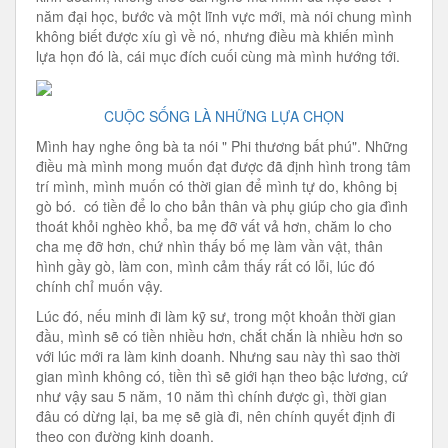
năm đại học, bước và một lĩnh vực mới, mà nói chung mình
không biết được xíu gì về nó, nhưng điều mà khiến mình
lựa họn đó là, cái mục đích cuối cùng mà mình hướng tới.
CUỘC SỐNG LÀ NHỮNG LỰA CHỌN
Mình hay nghe ông bà ta nói " Phi thương bất phú". Những
điều mà mình mong muốn đạt được đã định hình trong tâm
trí mình, mình muốn có thời gian để mình tự do, không bị
gò bó. có tiền để lo cho bản thân và phụ giúp cho gia đình
thoát khỏi nghèo khổ, ba mẹ đỡ vất vả hơn, chăm lo cho
cha mẹ đỡ hơn, chứ nhìn thấy bố mẹ làm vần vật, thân
hình gầy gò, làm con, mình cảm thấy rất có lỗi, lúc đó
chính chỉ muốn vậy.
Lúc đó, nếu minh đi làm kỹ sư, trong một khoản thời gian
đầu, mình sẽ có tiền nhiều hơn, chắt chắn là nhiều hơn so
với lúc mới ra làm kinh doanh. Nhưng sau này thì sao thời
gian mình không có, tiền thì sẽ giới hạn theo bậc lương, cứ
như vậy sau 5 năm, 10 năm thì chính được gì, thời gian
đâu có dừng lại, ba mẹ sẽ già đi, nên chính quyết định đi
theo con đường kinh doanh.