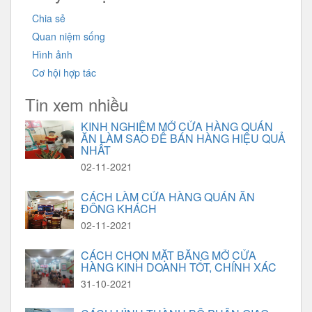
Chia sẻ
Quan niệm sống
Hình ảnh
Cơ hội hợp tác
Tin xem nhiều
KINH NGHIỆM MỞ CỬA HÀNG QUÁN
ĂN LÀM SAO ĐỂ BÁN HÀNG HIỆU QUẢ
NHẤT
02-11-2021
CÁCH LÀM CỬA HÀNG QUÁN ĂN
ĐÔNG KHÁCH
02-11-2021
CÁCH CHỌN MẶT BẰNG MỞ CỬA
HÀNG KINH DOANH TỐT, CHÍNH XÁC
31-10-2021