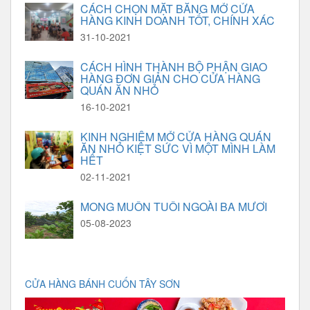
CÁCH CHỌN MẶT BẰNG MỞ CỬA
HÀNG KINH DOANH TỐT, CHÍNH XÁC
31-10-2021
CÁCH HÌNH THÀNH BỘ PHẬN GIAO
HÀNG ĐƠN GIẢN CHO CỬA HÀNG
QUÁN ĂN NHỎ
16-10-2021
KINH NGHIỆM MỞ CỬA HÀNG QUÁN
ĂN NHỎ KIỆT SỨC VÌ MỘT MÌNH LÀM
HẾT
02-11-2021
MONG MUỐN TUỔI NGOÀI BA MƯƠI
05-08-2023
CỬA HÀNG BÁNH CUỐN TÂY SƠN