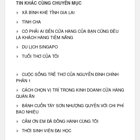
TIN KHÁC CÙNG CHUYÊN MỤC
XÃ BÌNH KHÊ TỈNH GIA LAI
TÌNH CHA
CÓ PHẢI AI ĐẾN CỬA HÀNG CỦA BẠN CŨNG ĐỀU
LÀ KHÁCH HÀNG TIỀM NĂNG
DU LỊCH SINGAPO
TUỔI THƠ CỦA TÔI
CUỘC SỐNG TRẺ THƠ CỦA NGUYỄN ĐÌNH CHÍNH
PHẦN 1
CÁCH CHỌN VỊ TRÍ TRONG KINH DOANH CỬA HÀNG
QUÁN ĂN
BÁNH CUỐN TÂY SƠN NHƯỢNG QUYỀN VỚI CHI PHÍ
BAO NHIÊU
CẢM ƠN EM ĐÃ ĐỒNG HÀNH CÙNG TÔI
THỜI SINH VIÊN ĐẠI HỌC