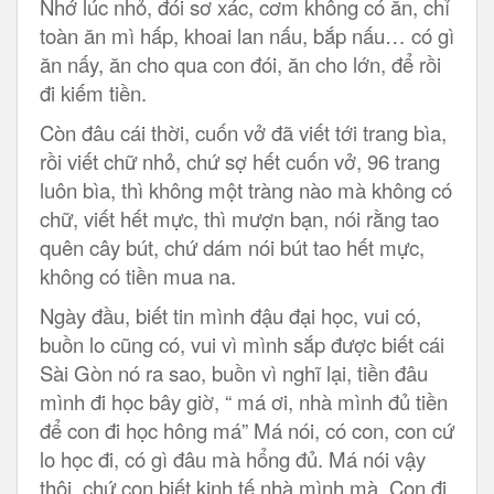
Nhớ lúc nhỏ, đói sơ xác, cơm không có ăn, chỉ
toàn ăn mì hấp, khoai lan nấu, bắp nấu… có gì
ăn nấy, ăn cho qua con đói, ăn cho lớn, để rồi
đi kiếm tiền.
Còn đâu cái thời, cuốn vở đã viết tới trang bìa,
rồi viết chữ nhỏ, chứ sợ hết cuốn vở, 96 trang
luôn bìa, thì không một tràng nào mà không có
chữ, viết hết mực, thì mượn bạn, nói rằng tao
quên cây bút, chứ dám nói bút tao hết mực,
không có tiền mua na.
Ngày đầu, biết tin mình đậu đại học, vui có,
buồn lo cũng có, vui vì mình sắp được biết cái
Sài Gòn nó ra sao, buồn vì nghĩ lại, tiền đâu
mình đi học bây giờ, “ má ơi, nhà mình đủ tiền
để con đi học hông má” Má nói, có con, con cứ
lo học đi, có gì đâu mà hổng đủ. Má nói vậy
thôi, chứ con biết kinh tế nhà mình mà. Con đi