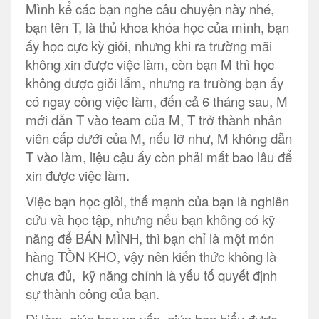
Mình kể các bạn nghe câu chuyện này nhé,
bạn tên T, là thủ khoa khóa học của mình, bạn
ấy học cực kỳ giỏi, nhưng khi ra trường mãi
không xin được việc làm, còn bạn M thì học
không được giỏi lắm, nhưng ra trường bạn ấy
có ngay công việc làm, đến cả 6 tháng sau, M
mới dẫn T vào team của M, T trở thành nhân
viên cấp dưới của M, nếu lỡ như, M không dẫn
T vào làm, liệu cậu ấy còn phải mất bao lâu để
xin được việc làm.
Việc bạn học giỏi, thế mạnh của bạn là nghiên
cứu và học tập, nhưng nếu bạn không có kỹ
năng để BÁN MÌNH, thì bạn chỉ là một món
hàng TỒN KHO, vậy nên kiến thức không là
chưa đủ, kỹ năng chính là yếu tố quyết định
sự thành công của bạn.
Đi làm, giúp bạn va vấp, giúp bạn hiểu được