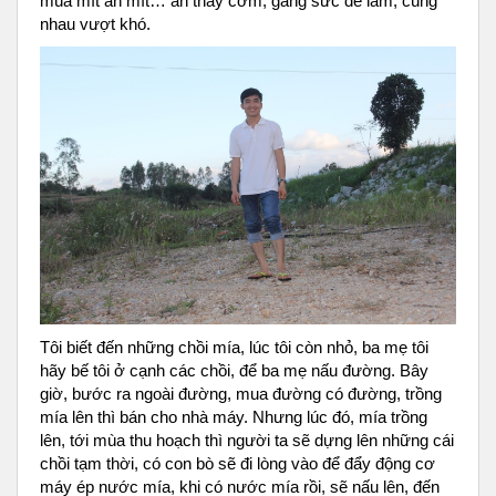
mùa mít ăn mít… ăn thay cơm, gắng sức để làm, cùng
nhau vượt khó.
Tôi biết đến những chồi mía, lúc tôi còn nhỏ, ba mẹ tôi
hãy bế tôi ở cạnh các chồi, để ba mẹ nấu đường. Bây
giờ, bước ra ngoài đường, mua đường có đường, trồng
mía lên thì bán cho nhà máy. Nhưng lúc đó, mía trồng
lên, tới mùa thu hoạch thì người ta sẽ dựng lên những cái
chồi tạm thời, có con bò sẽ đi lòng vào để đẩy động cơ
máy ép nước mía, khi có nước mía rồi, sẽ nấu lên, đến