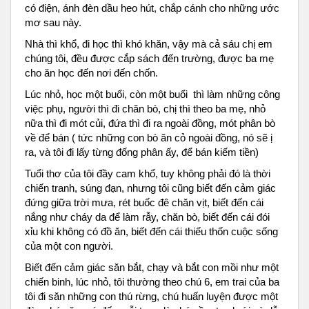
có điện, ánh đèn dầu heo hút, chắp cánh cho những ước
mơ sau này.
Nhà thì khổ, đi học thì khó khăn, vậy mà cả sáu chị em
chúng tôi, đều được cắp sách đến trường, được ba mẹ
cho ăn học đến nơi đến chốn.
Lúc nhỏ, học một buổi, còn một buổi thì làm những công
việc phụ, người thì đi chăn bò, chị thì theo ba mẹ, nhỏ
nữa thì đi mót củi, đứa thì đi ra ngoài đồng, mót phân bò
về để bán ( tức những con bò ăn cỏ ngoài đồng, nó sẽ ị
ra, và tôi đi lấy từng đống phân ấy, để bán kiếm tiền)
Tuổi thơ của tôi đầy cam khổ, tuy không phải đó là thời
chiến tranh, súng đạn, nhưng tôi cũng biết đến cảm giác
đứng giữa trời mưa, rét buốc đê chăn vịt, biết đến cái
nắng như cháy da để làm rẫy, chăn bò, biết đến cái đói
xỉu khi không có đồ ăn, biết đến cái thiếu thốn cuộc sống
của một con người.
Biết đến cảm giác săn bắt, chạy và bắt con mồi như một
chiến binh, lúc nhỏ, tôi thường theo chú 6, em trai của ba
tôi đi săn những con thú rừng, chú huấn luyện được một