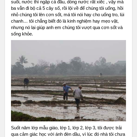
suối, nước thì ngập cả đầu, dòng nước rất xiếc , vậy mà
ba vẫn đi bộ cả 5 cây số, rồi lội về để chúng tôi uống, hồi
nhỏ chúng tôi lên cơn sốt, má tôi nói hay cho uống tro, lùi
chanh… tôi chẳng biết đó là kinh nghiệm hay mẹo vặt,
nhưng nó lại giúp anh em chúng tôi vượt qua cơn sốt và
sống khỏe.
Suốt năm lớp mẫu giáo, lớp 1, lớp 2, lớp 3, tôi được trải
qua cảm giác học với ánh đèn dầu, vì lúc đó nhà tôi chưa