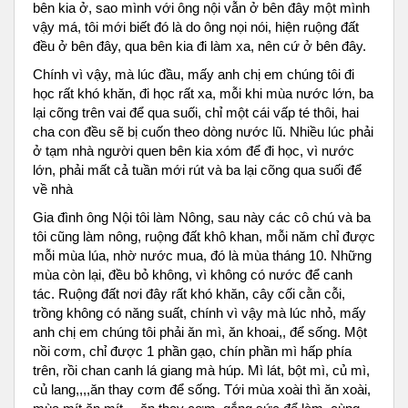
bên kia ở, sao mình với ông nội vẫn ở bên đây một mình
vậy má, tôi mới biết đó là do ông nọi nói, hiện ruộng đất
đều ở bên đây, qua bên kia đi làm xa, nên cứ ở bên đây.
Chính vì vậy, mà lúc đầu, mấy anh chị em chúng tôi đi
học rất khó khăn, đi học rất xa, mỗi khi mùa nước lớn, ba
lại cõng trên vai để qua suối, chỉ một cái vấp té thôi, hai
cha con đều sẽ bị cuốn theo dòng nước lũ. Nhiều lúc phải
ở tạm nhà người quen bên kia xóm để đi học, vì nước
lớn, phải mất cả tuần mới rút và ba lại cõng qua suối để
về nhà
Gia đình ông Nội tôi làm Nông, sau này các cô chú và ba
tôi cũng làm nông, ruộng đất khô khan, mỗi năm chỉ được
mỗi mùa lúa, nhờ nước mua, đó là mùa tháng 10. Những
mùa còn lại, đều bỏ không, vì không có nước để canh
tác. Ruộng đất nơi đây rất khó khăn, cây cối cằn cỗi,
trồng không có năng suất, chính vì vậy mà lúc nhỏ, mấy
anh chị em chúng tôi phải ăn mì, ăn khoai,, để sống. Một
nồi cơm, chỉ được 1 phần gạo, chín phần mì hấp phía
trên, rồi chan canh lá giang mà húp. Mì lát, bột mì, củ mì,
củ lang,,,,ăn thay cơm để sống. Tới mùa xoài thì ăn xoài,