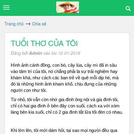
Trang chủ
Chia sẻ
TUỔI THƠ CỦA TÔI
Đăng bởi
Admin
vào lúc 12-01-2019
Hình ảnh cánh đồng, con bò, cây lúa, cây mì đã in sâu
vào tâm trí của tôi, nó chẳng phải là sự trải nghiệm hay
khám khá, như cách các bạn trẻ về quê mỗi dịp hè, mà
đó là những hình ảnh kham khổ, chịu đựng của những
người con như tôi.
Từ nhỏ, tôi vẫn còn nhớ gia đình ông nội và gia đình tôi,
chỉ có hai gia đình ở bên đây con suối, cách xa với xóm
làng bên kia suối, chỉ có 2 gia đình tắt lửa tối đèn có nhau.
Khi lớn lên, tôi mới dám hỏi, tại sao mọi người đều qua