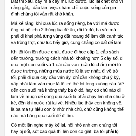
Đất thì xấu, cây mía cây mì, lúc được, lúc lại chết khô vì
nắng gắt,,, dẫu làm việc chăm chỉ, cuộc sống của gia
đình chúng tôi vẫn rất khó khăn.
Má kể rằng, khi xưa lúc ra sống riêng, ba với má được
ông bà nội cho 2 thúng lúa để ăn, rồi từ đó, ba với má
phải đi khai phá từng vùng đất hoang để làm đất canh tác
và trồng trọt, chứ lúc bấy giờ, cũng chẳng có đất để làm.
Khi tôi lớn lên được chút, được đi học cấp 1, cắp sách
đến trường, trường cách nhà tôi khoảng hơn 5 cây số, đi
qua một con suối và 1 cái cầu ván (cầu lù chẩn) mới tới
được trường, những mùa nước lũ là sợ nhất, đi về trời
tối, phải đi qua cây cầu ván ấy, chỉ cần không chú ý kỹ,
vấp phải tấm ván mục là tôi có thể lọt tong xuống cầu. Về
đến con suối mà không thấy ba ở đó, hay có chú nào đi
làm về muộn để cõng qua suối là phải chạy lên nhà chú ở
ké, đến khi nước rút lại về. Nhiều lúc thấy con không về,
là ba má tự hiểu con ở nhờ nhà chú, chứ cũng không thể
nào mà băng qua suối để đi tìm.
Có một lần nghe máy kể lại, hồi nhỏ anh em chúng tôi
hay bị sốt, sốt cao quá thì lên con co giật, ba tôi phải lội