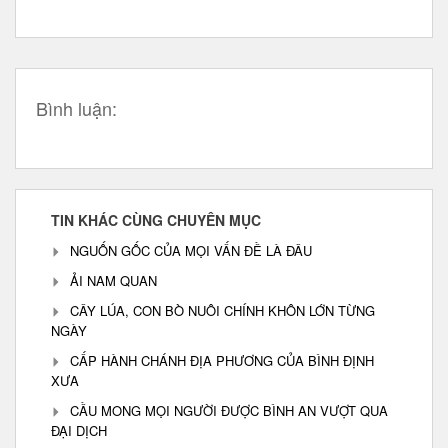
Bình luận:
TIN KHÁC CÙNG CHUYÊN MỤC
NGUỐN GỐC CỦA MỌI VẤN ĐỀ LÀ ĐÂU
ẢI NAM QUAN
CÂY LÚA, CON BÒ NUÔI CHÍNH KHÔN LỚN TỪNG
NGÀY
CẤP HÀNH CHÁNH ĐỊA PHƯƠNG CỦA BÌNH ĐỊNH
XƯA
CẦU MONG MỌI NGƯỜI ĐƯỢC BÌNH AN VƯỢT QUA
ĐẠI DỊCH