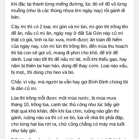
khi đặc lại thành từng miếng đường, lúc đó sẽ đổ vô từng
muỗng (như là các thùng nhựa lớn ngày nay) rồi gánh đi
bán.
Cây mì thì có 2 loại, mì gòn và mì lùn, mì gòn thì trồng lên
để ăn, nấu củ mì ăn, ngày nay ở đất Sài Gòn này củ mì
thật có giá, tính ra lúc xưa, mình được ăn toàn đồ hiếm
của ngày nay, còn mì lùn thì trồng lên, đến mùa thu hoạch
thì bà con sẽ gọt vỏ, mang đi phơi cho khô, để trữ để
dành. Loại nào tốt thì để nấu mì lát, mỗi khi thiếu gạo, hay
năm bị thiên tai hạn hán, dùng để thay cơm. Loại nào xấu,
bị mọt,, thì dùng cho heo và bò.
Chắc vì vậy, mà người ta vẫn hay gọi Bình Định chúng tôi
là dân củ mì.
Lúa thì trồng mỗi được một mùa nước, là mùa mưa
tháng 10, trồng lúa, canh tác thủ công như lúc bấy giờ
thật quá khó khăn, đến khi lúa chín, ruộng nào gần thì
gánh, ruộng nào xa thì có xe bò, lúa về nhà thì phải đập,
cho từng hạt lúa rớt ra, chứ cũng chẳng có máy mà tuốt
như bây giờ.