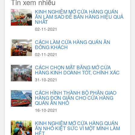
Tin xem nhiều
KINH NGHIỆM MỞ CỬA HÀNG QUÁN
ĂN LÀM SAO ĐỂ BÁN HÀNG HIỆU QUẢ
NHẤT
02-11-2021
CÁCH LÀM CỬA HÀNG QUÁN ĂN
ĐÔNG KHÁCH
02-11-2021
CÁCH CHỌN MẶT BẰNG MỞ CỬA
HÀNG KINH DOANH TỐT, CHÍNH XÁC
31-10-2021
CÁCH HÌNH THÀNH BỘ PHẬN GIAO
HÀNG ĐƠN GIẢN CHO CỬA HÀNG
QUÁN ĂN NHỎ
16-10-2021
KINH NGHIỆM MỞ CỬA HÀNG QUÁN
ĂN NHỎ KIỆT SỨC VÌ MỘT MÌNH LÀM
HẾT