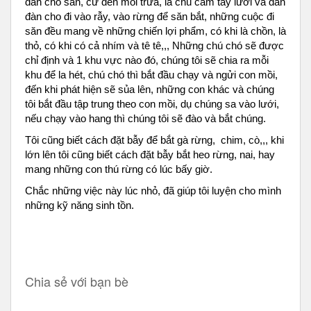
đàn chó săn, cứ đến mỗi trưa, là chú cầm tay lưới và dẫn
đàn cho đi vào rẫy, vào rừng để săn bắt, những cuộc đi
săn đều mang về những chiến lợi phẩm, có khi là chồn, là
thỏ, có khi có cả nhím và tê tê,,, Những chú chó sẽ được
chỉ định và 1 khu vực nào đó, chúng tôi sẽ chia ra mỗi
khu để la hét, chú chó thì bắt đầu chạy và ngửi con mồi,
đến khi phát hiện sẽ sủa lên, những con khác và chúng
tôi bắt đầu tập trung theo con mồi, dụ chúng sa vào lưới,
nếu chạy vào hang thì chúng tôi sẽ đào và bắt chúng.
Tôi cũng biết cách đặt bẫy để bắt gà rừng, chim, cò,,, khi
lớn lên tôi cũng biết cách đặt bẫy bắt heo rừng, nai, hay
mang những con thú rừng có lúc bấy giờ.
Chắc những việc này lúc nhỏ, đã giúp tôi luyện cho mình
những kỹ năng sinh tồn.
Chia sẻ với bạn bè