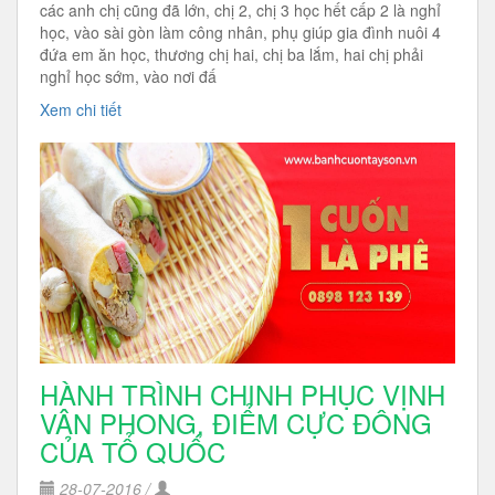
các anh chị cũng đã lớn, chị 2, chị 3 học hết cấp 2 là nghỉ
học, vào sài gòn làm công nhân, phụ giúp gia đình nuôi 4
đứa em ăn học, thương chị hai, chị ba lắm, hai chị phải
nghỉ học sớm, vào nơi đấ
Xem chi tiết
HÀNH TRÌNH CHINH PHỤC VỊNH
VÂN PHONG, ĐIỂM CỰC ĐÔNG
CỦA TỔ QUỐC
28-07-2016 /