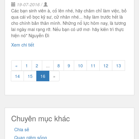
19-07-2016 /
Các bạn sinh viên à, cố lên nhé, hãy chăm chỉ làm việc, bỏ
qua cái vỏ bọc kỹ sư, cử nhân nhé... hãy làm trước hết là
cho chính bản thân mình. Những nổ lực hôm nay, là tương
lai ngày mai rạng rỡ. Nếu bạn có ướ mơ- hãy kiên trì thực
hiện nó" Nguyễn Đì
Xem chi tiết
«
1
2
...
8
9
10
11
12
13
14
15
16
»
Chuyên mục khác
Chia sẻ
Quan niệm sống