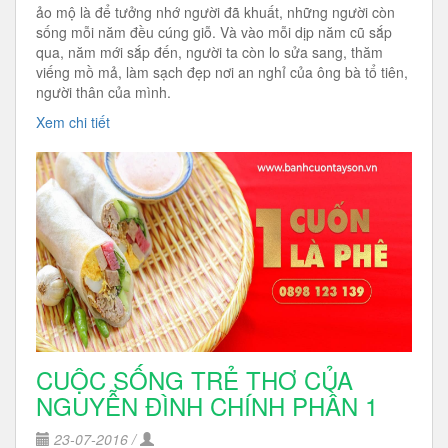
ảo mộ là để tưởng nhớ người đã khuất, những người còn
sống mỗi năm đều cúng giỗ. Và vào mỗi dịp năm cũ sắp
qua, năm mới sắp đến, người ta còn lo sửa sang, thăm
viếng mồ mả, làm sạch đẹp nơi an nghỉ của ông bà tổ tiên,
người thân của mình.
Xem chi tiết
CUỘC SỐNG TRẺ THƠ CỦA
NGUYỄN ĐÌNH CHÍNH PHẦN 1
23-07-2016 /