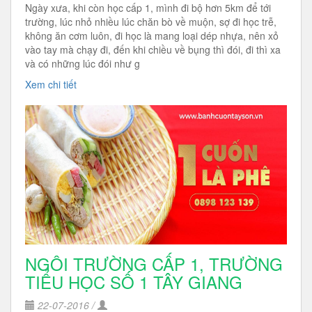
Ngày xưa, khi còn học cấp 1, mình đi bộ hơn 5km để tới
trường, lúc nhỏ nhiều lúc chăn bò về muộn, sợ đi học trễ,
không ăn cơm luôn, đi học là mang loại dép nhựa, nên xỏ
vào tay mà chạy đi, đến khi chiều về bụng thì đói, đi thì xa
và có những lúc đói như g
Xem chi tiết
NGÔI TRƯỜNG CẤP 1, TRƯỜNG
TIỂU HỌC SỐ 1 TÂY GIANG
22-07-2016 /