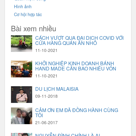
Hình ảnh
Cơ hội hợp tác
Bài xem nhiều
CÁCH VƯỢT QUA ĐẠI DỊCH COVID VỚI
CỬA HÀNG QUÁN ĂN NHỎ
11-10-2021
KHỞI NGHIỆP KINH DOANH BÁNH
HAND MADE CẦN BAO NHIÊU VỐN
11-10-2021
DU LỊCH MALAISIA
09-11-2018
CẢM ƠN EM ĐÃ ĐỒNG HÀNH CÙNG
TÔI
21-06-2017
NGUYỄN ĐÌNH CHÍNH LÀ AI